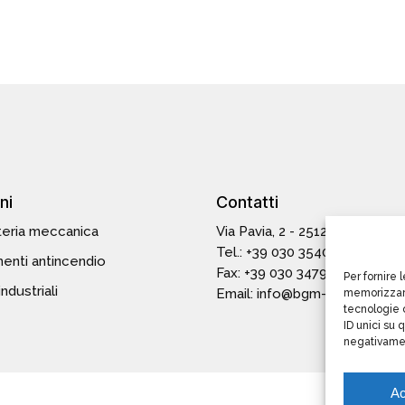
ni
Contatti
eria meccanica
Via Pavia, 2 - 25125 Brescia
Tel.: +39 030 3540015
menti antincendio
Fax: +39 030 347955
Per fornire 
industriali
Email:
info@bgm-it.com
memorizzare
tecnologie 
ID unici su 
negativamen
Ac