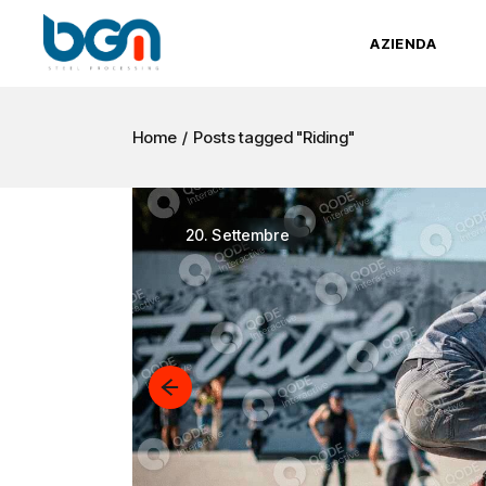
Skip
to
the
AZIENDA
content
Home
Posts tagged "Riding"
20.
Settembre