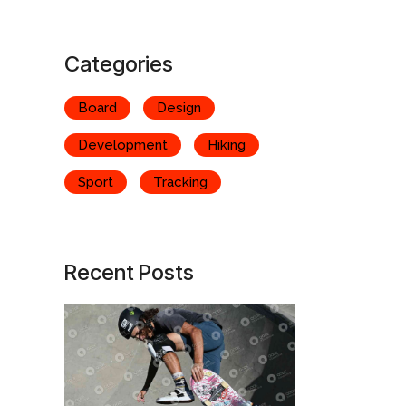
Categories
Board
Design
Development
Hiking
Sport
Tracking
Recent Posts