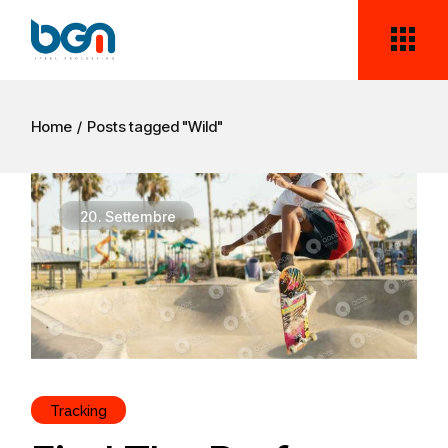
Skip
to
the
content
Home
Posts tagged "Wild"
20.
Settembre
Tracking