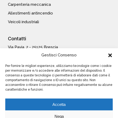
Carpenteria meccanica
Allestimenti antincendio
Veicoli industriali
Contatti
Via Pavia, 2 - 25125 Brescia
Tel.: +39 030 3540015
Gestisci Consenso
Fax: +39 030 347955
Email:
info@bgm-it.com
Per fornire le migliori esperienze, utilizziamo tecnologie come i cookie
per memorizzare e/o accedere alle informazioni del dispositivo. Il
consenso a queste tecnologie ci permetterà di elaborare dati come il
comportamento di navigazione o ID unici su questo sito. Non
Info
legali
acconsentire o ritirare il consenso può influire negativamente su alcune
caratteristiche e funzioni.
Cookies Policy
Accetta
Nega