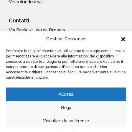
Veicoli industriali
Contatti
Via Pavia, 2 - 25125 Brescia
Tel.: +39 030 3540015
Gestisci Consenso
Fax: +39 030 347955
Email:
info@bgm-it.com
Per fornire le migliori esperienze, utilizziamo tecnologie come i cookie
per memorizzare e/o accedere alle informazioni del dispositivo. Il
consenso a queste tecnologie ci permetterà di elaborare dati come il
comportamento di navigazione o ID unici su questo sito. Non
Info
legali
acconsentire o ritirare il consenso può influire negativamente su alcune
caratteristiche e funzioni.
Cookies Policy
Accetta
Nega
Partita IVA: 02950510988 – REA CCIAA di Brescia
Visualizza le preferenze
492694 – Capitale Sociale I.V. € 20.600,00