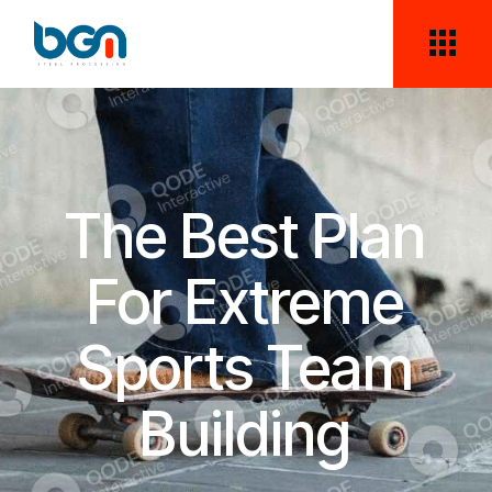
The Best Plan
For Extreme
Sports Team
Building