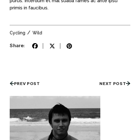
purus. Interdum et mal suada fames ac ante ipsu
primis in faucibus.
Cycling
Wild
Share:
PREV POST
NEXT POST